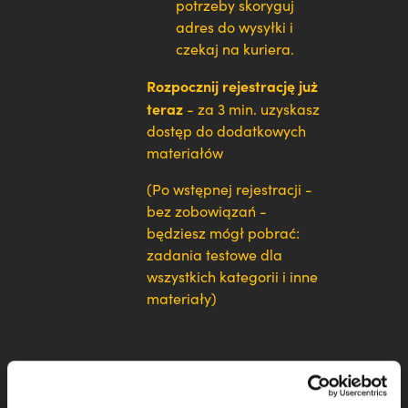
potrzeby skoryguj
adres do wysyłki i
czekaj na kuriera.
Rozpocznij rejestrację już
teraz
- za 3 min. uzyskasz
dostęp do dodatkowych
materiałów
(Po wstępnej rejestracji -
bez zobowiązań -
będziesz mógł pobrać:
zadania testowe dla
wszystkich kategorii i inne
materiały)
Wszelkie opłaty są
ponoszone PO konkursie i