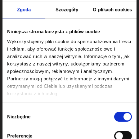
zależą od ilości odesłanych
kart (obowiązuje opłata
Zgoda
Szczegóły
O plikach cookies
minimalna 150 zł)
Niniejsza strona korzysta z plików cookie
Wykorzystujemy pliki cookie do spersonalizowania treści
i reklam, aby oferować funkcje społecznościowe i
analizować ruch w naszej witrynie. Informacje o tym, jak
korzystasz z naszej witryny, udostępniamy partnerom
społecznościowym, reklamowym i analitycznym.
Uczestnicy startują w następujących
Partnerzy mogą połączyć te informacje z innymi danymi
kategoriach:
otrzymanymi od Ciebie lub uzyskanymi podczas
korzystania z ich usług.
Wybór
Niezbędne
zgody
Preferencje