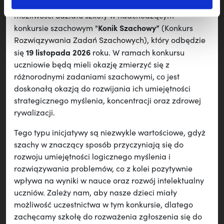
zwracamy się z serdeczną prośbą o rozważenie
możliwości udziału szkoły w nadchodzącym
Konik Szachowy”
konkursie szachowym "
(Konkurs
Rozwiązywania Zadań Szachowych), który odbędzie
19 listopada 2026
się
roku. W ramach konkursu
uczniowie będą mieli okazję zmierzyć się z
różnorodnymi zadaniami szachowymi, co jest
doskonałą okazją do rozwijania ich umiejętności
strategicznego myślenia, koncentracji oraz zdrowej
rywalizacji.
Tego typu inicjatywy są niezwykle wartościowe, gdyż
szachy w znaczący sposób przyczyniają się do
rozwoju umiejętności logicznego myślenia i
rozwiązywania problemów, co z kolei pozytywnie
wpływa na wyniki w nauce oraz rozwój intelektualny
uczniów. Zależy nam, aby nasze dzieci miały
możliwość uczestnictwa w tym konkursie, dlatego
zachęcamy szkołę do rozważenia zgłoszenia się do