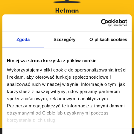
Hetman
uczniowie rok urodzenia 2007 -2011
(bez uczniów powyżej rankingu 1600
ELO Standard)
Zgoda
Szczegóły
O plikach cookies
Niniejsza strona korzysta z plików cookie
Wykorzystujemy pliki cookie do spersonalizowania treści
i reklam, aby oferować funkcje społecznościowe i
analizować ruch w naszej witrynie. Informacje o tym, jak
Król
korzystasz z naszej witryny, udostępniamy partnerom
społecznościowym, reklamowym i analitycznym.
wszyscy uczniowie, którzy mają
Partnerzy mogą połączyć te informacje z innymi danymi
Ranking FIDE Szachów Klasycznych
otrzymanymi od Ciebie lub uzyskanymi podczas
(ELO Standard) wyższy niż 1600
korzystania z ich usług.